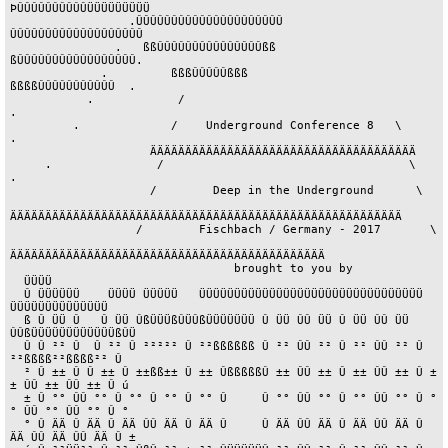
ÞÛÛÛÛÛÛÛÛÛÛÜÜÜÜÜÜÜÜÜ

                 .ÛÛÛÛÛÛÛÛÛÛÛÛÛÛÛÛÛÛÛÛÛ    
ÛÛÛÛÛÛÛÛÛÛÛÛÛÛÛÛÛÛÛ

               .   ßßÛÛÛÛÛÛÛÛÛÛÛÛÛÛÛßß      
ßÛÛÛÛÛÛÛÛÛÛÛÛÛÛÛÛÛ.

             .         ßßßÛÛÛÛÛßßß             
ßßßßÛÛÛÛÛÛÛÛÛÛÛ  .

           .            /                                         
.

         .             /    Underground Conference 8   \            
.

                    ÄÄÄÄÄÄÄÄÄÄÄÄÄÄÄÄÄÄÄÄÄÄÄÄÄÄÄÄÄÄÄÄÄÄÄÄÄÄ

     .               /                                   \              
.

                    /        Deep in the Underground      \

ÄÄÄÄÄÄÄÄÄÄÄÄÄÄÄÄÄÄÄÄÄÄÄÄÄÄÄÄÄÄÄÄÄÄÄÄÄÄÄÄÄÄÄÄÄÄÄÄÄÄÄÄÄÄÄÄ

                  /        Fischbach / Germany - 2017       \

ÄÄÄÄÄÄÄÄÄÄÄÄÄÄÄÄÄÄÄÄÄÄÄÄÄÄÄÄÄÄÄÄÄÄÄÄÄÄÄÄÄÄÄÄÄ

                                brought to you by

  ÜÜÜÜ

  Û ÜÜÜÜÜÜ    ÜÜÜÜ ÜÜÜÜÜ   ÜÜÜÜÜÜÜÜÜÜÜÜÜÜÜÜÜÜÜÜÜÜÜÜÜÜÜÜÜÜÜÜ 
ÜÜÜÜÜÜÜÜÜÜÜÜÜÜ

  ß Û ÜÜ Û   Û ÜÜ ÛßÜÜÜßÛÜÛßÜÜÜÜÜÜÜ Û ÜÜ ÛÛ ÜÜ Û ÜÜ ÛÛ ÜÜ 
ÛÛßÜÜÜÜÜÜÜÜÜÜÜÜßÛÜ

  Û Û ²² Û  Û ²² Û ²²²²² Û ²²ßßßßßß Û ²² ÛÛ ²² Û ²² ÛÛ ²² Û 
²²ßßßß²²ßßßß²² Û

  ² Û ±± Û Û ±± Û ±±ßß±± Û ±± ÛßßßßßÛ ±± ÛÛ ±± Û ±± ÛÛ ±± Û ±
± ÛÛ ±± ÛÛ ±± Û ú

  ± Û °° ÛÛ °° Û °° Û °° Û °° Û     Û °° ÛÛ °° Û °° ÛÛ °° Û °
° ÛÛ °° ÛÛ °° Û °

  ° Û ÄÄ Û ÄÄ Û ÄÄ ÛÛ ÄÄ Û ÄÄ Û     Û ÄÄ ÛÛ ÄÄ Û ÄÄ ÛÛ ÄÄ Û 
ÄÄ ÛÛ ÄÄ ÛÛ ÄÄ Û ±
