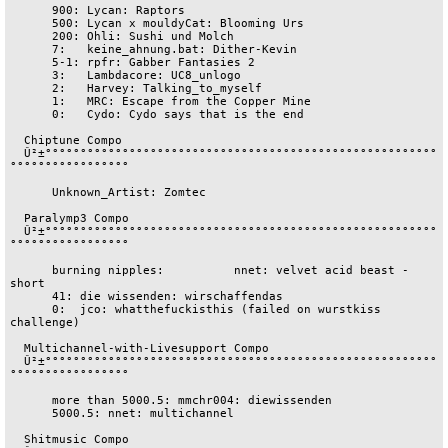
      900: Lycan: Raptors

      500: Lycan x mouldyCat: Blooming Urs

      200: Ohli: Sushi und Molch

      7:   keine_ahnung.bat: Dither-Kevin

      5-1: rpfr: Gabber Fantasies 2

      3:   Lambdacore: UC8_unlogo

      2:   Harvey: Talking_to_myself

      1:   MRC: Escape from the Copper Mine

      0:   Cydo: Cydo says that is the end

  Chiptune Compo

  Û²±°°°°°°°°°°°°°°°°°°°°°°°°°°°°°°°°°°°°°°°°°°°°°°°°°°°°°°°°
°°°°°°°°°°°°°°°°°

      Unknown_Artist: Zomtec

  Paralymp3 Compo

  Û²±°°°°°°°°°°°°°°°°°°°°°°°°°°°°°°°°°°°°°°°°°°°°°°°°°°°°°°°°
°°°°°°°°°°°°°°°°°

      burning nipples: 		nnet: velvet acid beast - 
short

      41: die wissenden: wirschaffendas

      0:  jco: whatthefuckisthis (failed on wurstkiss 
challenge)

  Multichannel-with-Livesupport Compo

  Û²±°°°°°°°°°°°°°°°°°°°°°°°°°°°°°°°°°°°°°°°°°°°°°°°°°°°°°°°°
°°°°°°°°°°°°°°°°°

      more than 5000.5: mmchr004: diewissenden

      5000.5: nnet: multichannel

  Shitmusic Compo
