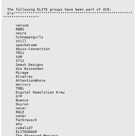
  The following ELITE groups have been part of UC8:

  Û²±°°°°°°°°°°°°°°°°°°°°°°°°°°°°°°°°°°°°°°°°°°°°°°°°°°°°°°°°
°°°°°°°°°°°°°°°°°

      vacuum

      RBBS

      neuro

      Schnappsgirls

      still

      speckdrumm

      Abyss-Connection

      TRSi

      tUM

      5711

      Smash Designs

      die Wissenden

      Mirage

      Alcatraz

      AttentionWhore

      mercury

      TRBL

      Digital Demolition Krew

      G*P

      Nuance

      Oxyron

      never

      ROLE

      neVer

      Farbrausch

      atw

      cubalid7

      ELITEGROUP

      The Obsessed Maniacs
