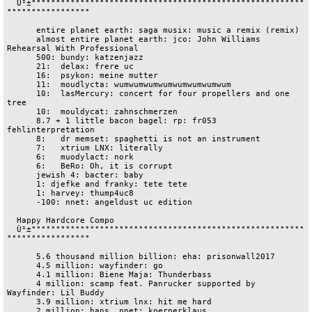
  Û²±°°°°°°°°°°°°°°°°°°°°°°°°°°°°°°°°°°°°°°°°°°°°°°°°°°°°°°°°
°°°°°°°°°°°°°°°°°

      entire planet earth: saga musix: music a remix (remix)

      almost entire planet earth: jco: John Williams 
Rehearsal With Professional

      500: bundy: katzenjazz

      21:  delax: frere uc

      16:  psykon: meine mutter

      11:  moudlycta: wumwumwumwumwumwumwumwum

      10:  lasMercury: concert for four propellers and one 
tree

      10:  mouldycat: zahnschmerzen

      8.7 + 1 little bacon bagel: rp: fr053 
fehlinterpretation

      8:   dr memset: spaghetti is not an instrument

      7:   xtrium LNX: literally

      6:   muodylact: nork

      6:   BeRo: Oh, it is corrupt

      jewish 4: bacter: baby

      1: djefke and franky: tete tete

      1: harvey: thump4uc8

      -100: nnet: angeldust uc edition

  Happy Hardcore Compo

  Û²±°°°°°°°°°°°°°°°°°°°°°°°°°°°°°°°°°°°°°°°°°°°°°°°°°°°°°°°°
°°°°°°°°°°°°°°°°°

      5.6 thousand million billion: eha: prisonwall2017

      4.5 million: wayfinder: go

      4.1 million: Biene Maja: Thunderbass

      4 million: scamp feat. Panrucker supported by 
Wayfinder: Lil Buddy

      3.9 million: xtrium lnx: hit me hard

      2 million: hans, nnet: koerperklaus
