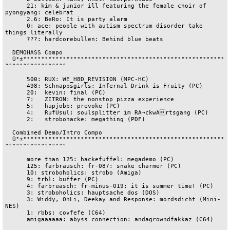
      21: kim & junior ill featuring the female choir of 
pyongyang: celebrat

      2.6: BeRo: It is party alarm

      0: ace: people with autism spectrum disorder take 
things literally

      ???: hardcorebullen: Behind blue beats

  DEMOHASS Compo

  Û²±°°°°°°°°°°°°°°°°°°°°°°°°°°°°°°°°°°°°°°°°°°°°°°°°°°°°°°°°
°°°°°°°°°°°°°°°°°

      500: RUX: WE_H8D_REVISION (MPC-HC)

      498: Schnappsgirls: Infernal Drink is Fruity (PC)

      20:  kevin: final (PC)

      7:   ZITRON: the nonstop pizza experience

      5:   hupjobb: prevoke (PC)

      4:   RufUsul: soulsplitter im RA¬ckwArtsgang (PC)

      2:   strobohacke: megathing (PDF)

  Combined Demo/Intro Compo

  Û²±°°°°°°°°°°°°°°°°°°°°°°°°°°°°°°°°°°°°°°°°°°°°°°°°°°°°°°°°
°°°°°°°°°°°°°°°°°

      more than 125: hackefuffel: megademo (PC)

      125: farbrausch: fr-087: snake charmer (PC)

      10: stroboholics: strobo (Amiga)

      9: trbl: buffer (PC)

      4: farbruasch: fr-minus-019: it is summer time! (PC)

      3: stroboholics: hauptsache dos (DOS)

      3: Widdy, OhLi, Deekay and Response: mordsdicht (Mini-
NES)

      1: rbbs: covfefe (C64)

      amigaaaaaa: abyss connection: andagrowndfakkaz (C64)
