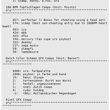
      3: scamp, Ronny, D.Fox, Urs

  180 BPM Topfschlagen Compo (Unit: Points)

  Û²±°°°°°°°°°°°°°°°°°°°°°°°°°°°°°°°°°°°°°°°°°°°°°°°°°°°°°°°°
°°°°°°°°°°°°°°°°°

      657: perfectpc (+ Bonus for cheating using a head set)

      574: scamp (best non-cheating entry due to 180BPM heart 
beat)

      501: jco

      424: mbb

      423: dfox

      334: mercury (las cupe urs psykon)

      322: deekay

      217: saga musix

      59:  stampfi

      50:  lambdacore

  Dutch Color Scheme GFX Compo (Unit: Bacon?)

  Û²±°°°°°°°°°°°°°°°°°°°°°°°°°°°°°°°°°°°°°°°°°°°°°°°°°°°°°°°°
°°°°°°°°°°°°°°°°°

      6000: urs: farbpalette

      5900: psykon: in farbe und bund

      15:   hans: things

      2:    tortensahne: Durst aus Wurst

      2:    henkel: ungewissenenen

      1:    nnet: dutch compo

      0:    cydo: hotdog

      -1:   Y0Gi: Hollaendischer Regenbogen

  Pixel GFX Compo

  Û²±°°°°°°°°°°°°°°°°°°°°°°°°°°°°°°°°°°°°°°°°°°°°°°°°°°°°°°°°
°°°°°°°°°°°°°°°°°
