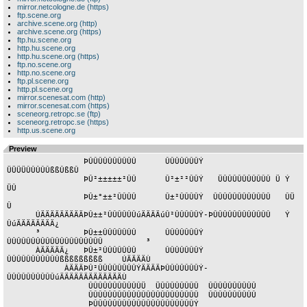
mirror.netcologne.de (https)
ftp.scene.org
archive.scene.org (http)
archive.scene.org (https)
ftp.hu.scene.org
http.hu.scene.org
http.hu.scene.org (https)
ftp.no.scene.org
http.no.scene.org
ftp.pl.scene.org
http.pl.scene.org
mirror.scenesat.com (http)
mirror.scenesat.com (https)
sceneorg.retropc.se (ftp)
sceneorg.retropc.se (https)
http.us.scene.org
Preview
                ÞÛÛÛÛÛÛÛÛÛÛ      ÛÛÛÛÛÛÛÝ      
ÜÜÜÜÛÛÛÛÛßßÛßßÛ

                ÞÛ²±±±±±²ÛÛ      Û²±²²ÛÛÝ   ÜÛÛÛÛÛÛÛÛÛÛ Ü Ý 
ÜÛ

                ÞÛ±°±±²ÛÛÛÛ      Û±²ÛÛÛÛÝ  ÛÛÛÛÛÛÛÛÛÛÛÛ   ÛÜ 
Û

      ÚÄÄÄÄÄÄÄÄÄÞÛ±±²ÛÛÛÛÛÛúÄÄÄÄúÛ²ÛÛÛÛÛÝ-ÞÛÛÛÛÛÛÛÛÛÛÛÛ   Ý  
ÛúÄÄÄÄÄÄÄÄ¿

      ³         ÞÛ±±ÛÛÛÛÛÛÛ      ÛÛÛÛÛÛÛÝ 
ÛÛÛÛÛÛÛÛÛÛÛÛÛÛÛÛÛÛÛÛ         ³

      ÀÄÄÄÄÄ¿   ÞÛ±²ÛÛÛÛÛÛÛ      ÛÛÛÛÛÛÛÝ 
ÛÛÛÛÛÛÛÛÛÛÛßßßßßßßßß    ÚÄÄÄÄÙ

            ÀÄÄÄÞÛ²ÛÛÛÛÛÛÛÛÝÄÄÄÄÞÛÛÛÛÛÛÛÝ-
ÛÛÛÛÛÛÛÛÛÛúÄÄÄÄÄÄÄÄÄÄÄÄÄÙ

                 ÛÛÛÛÛÛÛÛÛÛÛÜ  ÜÛÛÛÛÛÛÛÛ  ÛÛÛÛÛÛÛÛÛÛ

                 ÛÛÛÛÛÛÛÛÛÛÛÛÛÛÛÛÛÛÛÛÛÛÛ  ÛÛÛÛÛÛÛÛÛÛ

                 ÞÛÛÛÛÛÛÛÛÛÛÛÛÛÛÛÛÛÛÛÛÛÝ  