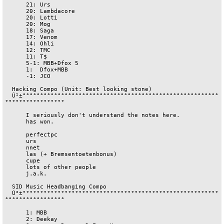
      21: Urs

      20: Lambdacore

      20: Lotti

      20: Mog

      18: Saga

      17: Venom

      14: Ohli

      12: TMC

      11: T$

      5-1: MBB+Dfox 5

      1:  Dfox+MBB

      -1: JCO

  Hacking Compo (Unit: Best looking stone)

  Û²±°°°°°°°°°°°°°°°°°°°°°°°°°°°°°°°°°°°°°°°°°°°°°°°°°°°°°°°°
°°°°°°°°°°°°°°°°°

      I seriously don't understand the notes here.

      has won.

      perfectpc

      urs

      nnet

      las (+ Bremsentoetenbonus)

      cupe

      lots of other people

      j.a.k.

  SID Music Headbanging Compo

  Û²±°°°°°°°°°°°°°°°°°°°°°°°°°°°°°°°°°°°°°°°°°°°°°°°°°°°°°°°°
°°°°°°°°°°°°°°°°°

      1: MBB

      2: Deekay
