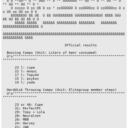
  ú Û ²²ÜÜ²² Û ²² ÛßÛ ²² ± ²² ÛÜÜÜÜÜÛ ²² ÛÛ ²² Û ²² ÛÛ ²² Û 
²² ÛÛ ²² ÛÛ ²² Û ²

    Û ±±±±± Û ±± Ûß Û ±± ² ±±ÜÜÜÜÜÜ Û ±±ÜÜÜÜ±± Û ±±ÜÜÜÜ±± Û ±
± ÛÛ ±± ÛÛ ±± Û Û

    ßÛÜßßßÜÛ ßß Ûß  Û ßß ÛÛÜßßßßßßß ÛÛÜßßßßßßÜÛßÛÜ ßßßß ÜÛÛ 
ßß ÛÛ ßß ÛÛ ßß Û Ü

      ßßßßß ßßßßß   ßßßßßß ßßßßßßßßßß ßßßßßßßß   ßßßßßßßß 
ßßßßßßßßßßßßßßßßßß Û

Üßßßßßßßßßßßßßßßßßßßßßßßßßßßßßßßßßßßßßßßßßßßßßßßßßßßßßßßßßßßß
ßßßßßßßßßß ßßßß

                               Official results

  Boozing Compo (Unit: Liters of beer consumed)

  Û²±°°°°°°°°°°°°°°°°°°°°°°°°°°°°°°°°°°°°°°°°°°°°°°°°°°°°°°°°
°°°°°°°°°°°°°°°°°

      23 l: cupe

      22 l: moqui

      17 l: Topy44

      15 l: psykon

      14 l: yoda

  Harddisk Throwing Compo (Unit: Elitegroup member steps)

  Û²±°°°°°°°°°°°°°°°°°°°°°°°°°°°°°°°°°°°°°°°°°°°°°°°°°°°°°°°°
°°°°°°°°°°°°°°°°°

      23 or 46: Cupe

      31: PerfectPC

      29: Topy + Lola

      28: Neuralnet

      26: MBB

      24: Harvey

      21: JaK
