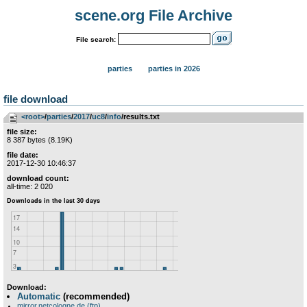
scene.org File Archive
File search:
parties
parties in 2026
file download
<root>
­/­
parties
­/­
2017
­/­
uc8
­/­
info
/results.txt
file size:
8 387 bytes (8.19K)
file date:
2017-12-30 10:46:37
download count:
all-time: 2 020
Download:
Automatic
(recommended)
mirror.netcologne.de (ftp)