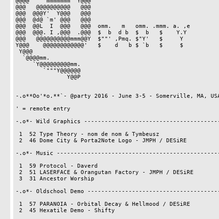
@@@@     mmmmmmm  Y@@@

@@@   @@@@@@@@@@   @@@

@@@  @@@Y'  Y@@@   @@@

@@@  @d@ `m' @@@   @@@

@@@  @@L  I  @@@   @@@  omm.   m   omm. .mmm. a. ,e

@@@  @@@. I ,@@@  .@@@  $  b  d b  $  b   $    Y.Y

@@@   @@@@@@@@@@mmm@@Y  $""' ,Pmq. $"Y'   $     Y

Y@@@    @@@@@@@@@@@@'   $    d   b $ `b   $     $ 

 Y@@@

  `@@@@mm.

     `Y@@@@@@@@@mm.

        `"""Y@@@@@@

               Y@@P

-.o**Oo'*o.**`- @party 2016 - June 3-5 - Somerville, MA, USA
' = remote entry

-.o*- Wild Graphics ----------------------------------------
 1  52 Type Theory - nom de nom & Tymbeusz

 2  46 Dome City & Porta2Note Logo - JMPH / DESiRE

-.o*- Music ------------------------------------------------
 1  59 Protocol - Daverd

 2  51 LASERFACE & Orangutan Factory - JMPH / DESiRE

 3  31 Ancestor Worship

-.o*- Oldschool Demo ---------------------------------------
 1  57 PARANOIA - Orbital Decay & Hellmood / DESiRE

 2  45 Hexatile Demo - Shifty
