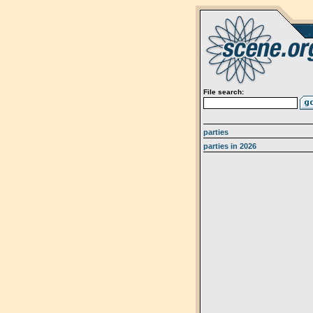
File search:
parties
parties in 2026