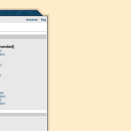
browse
faq
mended)
p)
tps)
)
s)
)
tp)
tps)
p)
tps)