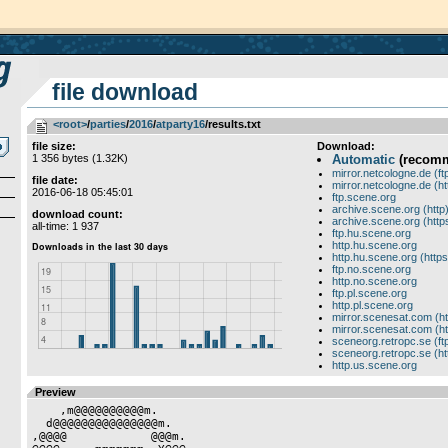
file download
<root>
­/­
parties
­/­
2016
­/­
atparty16
/results.txt
file size:
Download:
1 356 bytes (1.32K)
Automatic
(recom
mirror.netcologne.de (ft
file date:
mirror.netcologne.de (ht
2016-06-18 05:45:01
ftp.scene.org
archive.scene.org (http
download count:
archive.scene.org (http
all-time: 1 937
ftp.hu.scene.org
http.hu.scene.org
http.hu.scene.org (https
ftp.no.scene.org
http.no.scene.org
ftp.pl.scene.org
http.pl.scene.org
mirror.scenesat.com (ht
mirror.scenesat.com (ht
sceneorg.retropc.se (ft
sceneorg.retropc.se (ht
http.us.scene.org
Preview
    ,m@@@@@@@@@@m.

  d@@@@@@@@@@@@@@@m.

,@@@@            @@@m.
