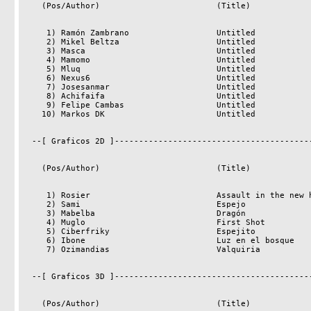
    (Pos/Author)                        (Title)                     (Points)

     1) Ramón Zambrano                  Untitled                         270

     2) Mikel Beltza                    Untitled                         269

     3) Masca                           Untitled                         267

     4) Mamomo                          Untitled                         262

     5) Mluq                            Untitled                         260

     6) Nexus6                          Untitled                         252

     7) Josesanmar                      Untitled                         235

     8) Achifaifa                       Untitled                         234

     9) Felipe Cambas                   Untitled                         231

    10) Markos DK                       Untitled                         231

  --[ Graficos 2D ]-----------------------------------------------------------

    (Pos/Author)                        (Title)                     (Points)

     1) Rosier                          Assault in the new hearthglen    437

     2) Sami                            Espejo                           386

     3) Mabelba                         Dragón                           384

     4) Muglo                           First Shot                       384

     5) Ciberfriky                      Espejito                         383

     6) Ibone                           Luz en el bosque                 370

     7) Ozimandias                      Valquiria                        367

  --[ Graficos 3D ]-----------------------------------------------------------

    (Pos/Author)                        (Title)                     (Points)
