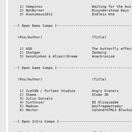
     1) Vampinox                        Waiting for the bus              353

     2) NetBurner                       Misunderstood Keys               347

     3) Anonymous2011                   Endless One                      339

  --[ Open Demo Compo ]-------------------------------------------------------

    (Pos/Author)                        (Title)                     (Points)

     1) ASD                             The butterfly effect             432

     2) Shotgan                         Zenborg                          349

     3) Genshinken & Alien)(Dream       Anachronism                      337

  --[ Open Game Compo ]-------------------------------------------------------

    (Pos/Author)                        (Title)                     (Points)

     1) IceVAN / Purlpes Studios        Angry Sceners                    376

     2) Shaem                           XCube 3D                         371

     3) Julio Gonzalo                                                    364

     4) Sinfonier                       EE Olinpiadak                    346

     5) Madson                          Desfragmentador                  343

     6) Hector                          CatóndrHTML5 Blocksoid           339

  --[ Open Intro Compo ]------------------------------------------------------
