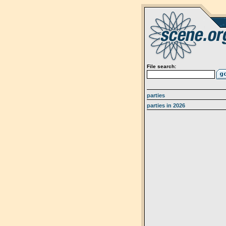
File search:
parties
parties in 2026