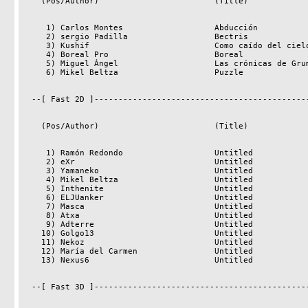
    (Pos/Author)                        (Title)                     (Points)

     1) Carlos Montes                   Abducción                        322

     2) sergio Padilla                  Bectris                          319

     3) Kushif                          Como caído del cielo             298

     4) Boreal Pro                      Boreal                           260

     5) Miguel Ángel                    Las crónicas de Grumm            260

     6) Mikel Beltza                    Puzzle                           257

  --[ Fast 2D ]---------------------------------------------------------------

    (Pos/Author)                        (Title)                     (Points)

     1) Ramón Redondo                   Untitled                         352

     2) eXr                             Untitled                         321

     3) Yamaneko                        Untitled                         320

     4) Mikel Beltza                    Untitled                         296

     5) Inthenite                       Untitled                         247

     6) ELJUanker                       Untitled                         204

     7) Masca                           Untitled                         200

     8) Atxa                            Untitled                         182

     9) Adterre                         Untitled                         165

    10) Golgo13                         Untitled                         162

    11) Nekoz                           Untitled                         152

    12) María del Carmen                Untitled                         130

    13) Nexus6                          Untitled                          47

  --[ Fast 3D ]---------------------------------------------------------------
