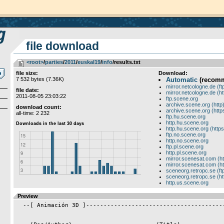
file download
<root>
­/­
parties
­/­
2011
­/­
euskal19
­/­
info
/results.txt
file size:
Download:
7 532 bytes (7.36K)
Automatic
(recom
mirror.netcologne.de (ft
file date:
mirror.netcologne.de (ht
2011-08-05 23:03:22
ftp.scene.org
archive.scene.org (http
download count:
archive.scene.org (http
all-time: 2 232
ftp.hu.scene.org
http.hu.scene.org
http.hu.scene.org (https
ftp.no.scene.org
http.no.scene.org
ftp.pl.scene.org
http.pl.scene.org
mirror.scenesat.com (ht
mirror.scenesat.com (ht
sceneorg.retropc.se (ft
sceneorg.retropc.se (ht
http.us.scene.org
Preview
  --[ Animación 3D ]----------------------------------------------------------
