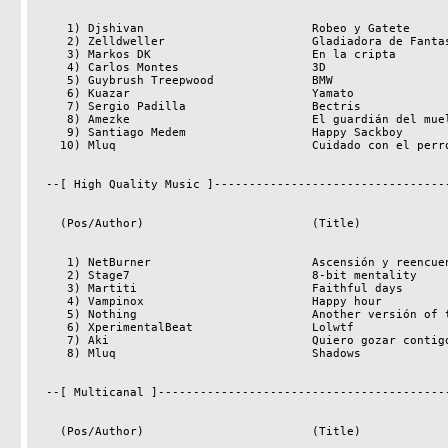
     1) Djshivan                        Robeo y Gatete                   395

     2) Zelldweller                     Gladiadora de Fantasía           381

     3) Markos DK                       En la cripta                     380

     4) Carlos Montes                   3D                               376

     5) Guybrush Treepwood              BMW                              372

     6) Kuazar                          Yamato                           372

     7) Sergio Padilla                  Bectris                          372

     8) Amezke                          El guardián del muelle           369

     9) Santiago Medem                  Happy Sackboy                    362

    10) Mluq                            Cuidado con el perrogatogusano   348

  --[ High Quality Music ]----------------------------------------------------

    (Pos/Author)                        (Title)                     (Points)

     1) NetBurner                       Ascensión y reencuentro          348

     2) Stage7                          8-bit mentality                  348

     3) Martiti                         Faithful days                    344

     4) Vampinox                        Happy hour                       343

     5) Nothing                         Another versión of the Truth     338

     6) XperimentalBeat                 Lolwtf                           337

     7) Aki                             Quiero gozar contigo             334

     8) Mluq                            Shadows                          328

  --[ Multicanal ]------------------------------------------------------------

    (Pos/Author)                        (Title)                     (Points)
