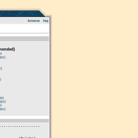
browse
faq
mended)
p)
tps)
)
s)
)
tp)
tps)
p)
tps)