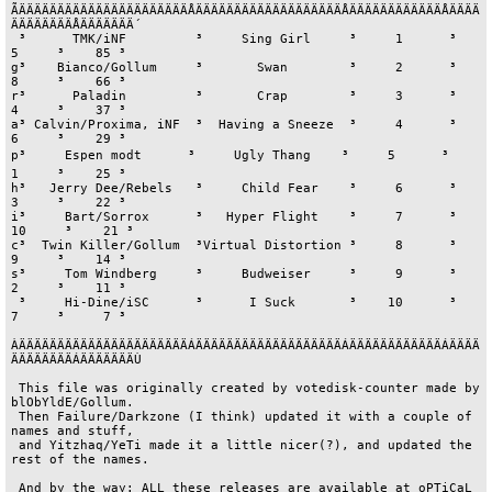
ÃÄÄÄÄÄÄÄÄÄÄÄÄÄÄÄÄÄÄÄÄÄÄÅÄÄÄÄÄÄÄÄÄÄÄÄÄÄÄÄÄÄÄÅÄÄÄÄÄÄÄÄÄÄÄÄÅÄÄÄÄ
ÄÄÄÄÄÄÄÄÅÄÄÄÄÄÄÄ´

 ³      TMK/iNF         ³     Sing Girl     ³     1      ³      
5     ³    85 ³

g³    Bianco/Gollum     ³       Swan        ³     2      ³      
8     ³    66 ³

r³      Paladin         ³       Crap        ³     3      ³      
4     ³    37 ³

a³ Calvin/Proxima, iNF  ³  Having a Sneeze  ³     4      ³      
6     ³    29 ³

p³     Espen modt      ³     Ugly Thang    ³     5      ³      
1     ³    25 ³

h³   Jerry Dee/Rebels   ³     Child Fear    ³     6      ³      
3     ³    22 ³

i³     Bart/Sorrox      ³   Hyper Flight    ³     7      ³     
10     ³    21 ³

c³  Twin Killer/Gollum  ³Virtual Distortion ³     8      ³      
9     ³    14 ³

s³     Tom Windberg     ³     Budweiser     ³     9      ³      
2     ³    11 ³

 ³     Hi-Dine/iSC      ³      I Suck       ³    10      ³      
7     ³     7 ³

ÀÄÄÄÄÄÄÄÄÄÄÄÄÄÄÄÄÄÄÄÄÄÄÁÄÄÄÄÄÄÄÄÄÄÄÄÄÄÄÄÄÄÄÁÄÄÄÄÄÄÄÄÄÄÄÄÁÄÄÄÄ
ÄÄÄÄÄÄÄÄÁÄÄÄÄÄÄÄÙ

 This file was originally created by votedisk-counter made by 
blObYldE/Gollum.

 Then Failure/Darkzone (I think) updated it with a couple of 
names and stuff,

 and Yitzhaq/YeTi made it a little nicer(?), and updated the 
rest of the names.

 And by the way: ALL these releases are available at oPTiCaL 