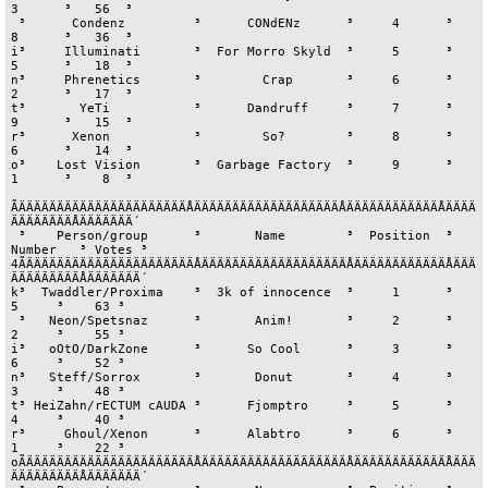
3      ³   56  ³

 ³      Condenz         ³      CONdENz      ³     4      ³     
8      ³   36  ³

i³     Illuminati       ³  For Morro Skyld  ³     5      ³     
5      ³   18  ³

n³     Phrenetics       ³        Crap       ³     6      ³     
2      ³   17  ³

t³       YeTi           ³      Dandruff     ³     7      ³     
9      ³   15  ³

r³      Xenon           ³        So?        ³     8      ³     
6      ³   14  ³

o³    Lost Vision       ³  Garbage Factory  ³     9      ³     
1      ³    8  ³

ÃÄÄÄÄÄÄÄÄÄÄÄÄÄÄÄÄÄÄÄÄÄÄÅÄÄÄÄÄÄÄÄÄÄÄÄÄÄÄÄÄÄÄÅÄÄÄÄÄÄÄÄÄÄÄÄÅÄÄÄÄ
ÄÄÄÄÄÄÄÄÅÄÄÄÄÄÄÄ´

 ³    Person/group      ³       Name        ³  Position  ³   
Number   ³ Votes ³

4ÃÄÄÄÄÄÄÄÄÄÄÄÄÄÄÄÄÄÄÄÄÄÄÅÄÄÄÄÄÄÄÄÄÄÄÄÄÄÄÄÄÄÄÅÄÄÄÄÄÄÄÄÄÄÄÄÅÄÄÄ
ÄÄÄÄÄÄÄÄÄÅÄÄÄÄÄÄÄ´

k³  Twaddler/Proxima    ³  3k of innocence  ³     1      ³      
5     ³    63 ³

 ³   Neon/Spetsnaz      ³       Anim!       ³     2      ³      
2     ³    55 ³

i³   oOtO/DarkZone      ³      So Cool      ³     3      ³      
6     ³    52 ³

n³   Steff/Sorrox       ³       Donut       ³     4      ³      
3     ³    48 ³

t³ HeiZahn/rECTUM cAUDA ³      Fjomptro     ³     5      ³      
4     ³    40 ³

r³     Ghoul/Xenon      ³      Alabtro      ³     6      ³      
1     ³    22 ³

oÃÄÄÄÄÄÄÄÄÄÄÄÄÄÄÄÄÄÄÄÄÄÄÅÄÄÄÄÄÄÄÄÄÄÄÄÄÄÄÄÄÄÄÅÄÄÄÄÄÄÄÄÄÄÄÄÅÄÄÄ
ÄÄÄÄÄÄÄÄÄÅÄÄÄÄÄÄÄ´
