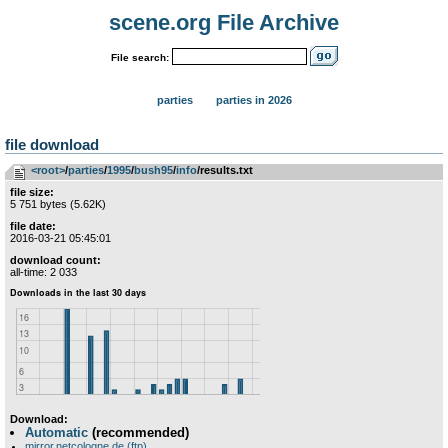
scene.org File Archive
File search:
parties
parties in 2026
file download
<root>
­/­
parties
­/­
1995
­/­
bush95
­/­
info
/results.txt
file size:
5 751 bytes (5.62K)
file date:
2016-03-21 05:45:01
download count:
all-time: 2 033
Download:
Automatic
(recommended)
mirror.netcologne.de (ftp)