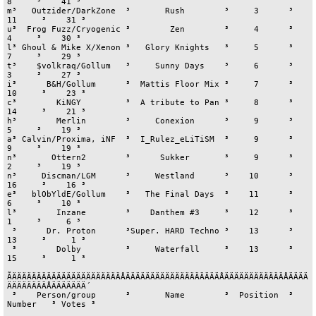
8     ³    41 ³

m³   Outzider/DarkZone  ³       Rush        ³     3      ³     
11     ³    31 ³

u³  Frog Fuzz/Cryogenic ³        Zen        ³     4      ³      
4     ³    30 ³

l³ Ghoul & Mike X/Xenon ³   Glory Knights   ³     5      ³      
7     ³    29 ³

t³    $volkraq/Gollum   ³     Sunny Days    ³     6      ³      
3     ³    27 ³

i³      B&H/Gollum      ³  Mattis Floor Mix ³     7      ³     
10     ³    23 ³

c³        KiNGY         ³  A tribute to Pan ³     8      ³     
14     ³    21 ³

h³        Merlin        ³     Conexion      ³     9      ³      
5     ³    19 ³

a³ Calvin/Proxima, iNF  ³  I_Rulez_eLiTiSM  ³     9      ³      
9     ³    19 ³

n³       Ottern2        ³      Sukker       ³     9      ³      
2     ³    19 ³

n³     Discman/LGM      ³     Westland      ³    10      ³     
16     ³    16 ³

e³   blObYldE/Gollum    ³   The Final Days  ³    11      ³      
6     ³    10 ³

l³        Inzane        ³    Danthem #3     ³    12      ³      
1     ³     6 ³

 ³      Dr. Proton      ³Super. HARD Techno ³    13      ³     
13     ³     1 ³

 ³        Dolby         ³     Waterfall     ³    13      ³     
15     ³     1 ³

ÃÄÄÄÄÄÄÄÄÄÄÄÄÄÄÄÄÄÄÄÄÄÄÅÄÄÄÄÄÄÄÄÄÄÄÄÄÄÄÄÄÄÄÅÄÄÄÄÄÄÄÄÄÄÄÄÅÄÄÄÄ
ÄÄÄÄÄÄÄÄÅÄÄÄÄÄÄÄ´

 ³    Person/group      ³       Name        ³  Position  ³   
Number   ³ Votes ³
