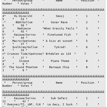
 ³    Person/group      ³       Name        ³  Position  ³   
Number   ³ Votes ³

ÃÄÄÄÄÄÄÄÄÄÄÄÄÄÄÄÄÄÄÄÄÄÄÅÄÄÄÄÄÄÄÄÄÄÄÄÄÄÄÄÄÄÄÅÄÄÄÄÄÄÄÄÄÄÄÄÅÄÄÄÄ
ÄÄÄÄÄÄÄÄÅÄÄÄÄÄÄÄ´

4³     Hi-Dine/iSC      ³       Smosj       ³     1      ³      
5     ³    53 ³

-³      B&H/Gollum      ³    Sonar Rave     ³     2      ³      
6     ³    50 ³

c³       Radiance       ³When Gravity Fails ³     3      ³      
9     ³    45 ³

h³     Kaiowa/Sorrox    ³  Finetuned Fish   ³     4      ³      
3     ³    44 ³

a³    Macro/Spetsnaz    ³ A kiss at sunset  ³     5      ³      
7     ³    37 ³

n³    $volkraq/Gollum   ³      Tykrod!      ³     6      ³      
8     ³    33 ³

n³ Crimson Tide/Spetsnaz³ Brkdelen av 124  ³     7      ³      
2     ³    27 ³

e³        Inzane        ³    Piano Theme    ³     8      ³      
4     ³     9 ³

l³  The Sound Phantom   ³   Baroque Chip    ³     8      ³      
1     ³     9 ³

ÃÄÄÄÄÄÄÄÄÄÄÄÄÄÄÄÄÄÄÄÄÄÄÅÄÄÄÄÄÄÄÄÄÄÄÄÄÄÄÄÄÄÄÅÄÄÄÄÄÄÄÄÄÄÄÄÅÄÄÄÄ
ÄÄÄÄÄÄÄÄÅÄÄÄÄÄÄÄ´

 ³    Person/group      ³       Name        ³  Position  ³   
Number   ³ Votes ³

ÃÄÄÄÄÄÄÄÄÄÄÄÄÄÄÄÄÄÄÄÄÄÄÅÄÄÄÄÄÄÄÄÄÄÄÄÄÄÄÄÄÄÄÅÄÄÄÄÄÄÄÄÄÄÄÄÅÄÄÄÄ
ÄÄÄÄÄÄÄÄÅÄÄÄÄÄÄÄ´

 ³     Kaiowa/Sorrox    ³    Sub Safari     ³     1      ³     
12     ³    42 ³

 ³ Dominei/TZ, iNF, CLK ³  Le Gacy, I Suck  ³     2      ³      