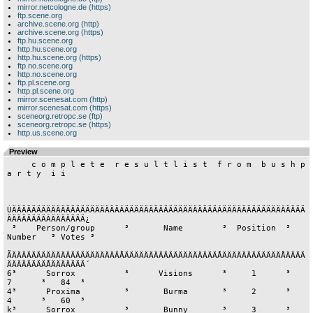
mirror.netcologne.de (https)
ftp.scene.org
archive.scene.org (http)
archive.scene.org (https)
ftp.hu.scene.org
http.hu.scene.org
http.hu.scene.org (https)
ftp.no.scene.org
http.no.scene.org
ftp.pl.scene.org
http.pl.scene.org
mirror.scenesat.com (http)
mirror.scenesat.com (https)
sceneorg.retropc.se (ftp)
sceneorg.retropc.se (https)
http.us.scene.org
Preview
     c o m p l e t e  r e s u l t l i s t  f r o m  b u s h p 
a r t y  i i

ÚÄÄÄÄÄÄÄÄÄÄÄÄÄÄÄÄÄÄÄÄÄÄÂÄÄÄÄÄÄÄÄÄÄÄÄÄÄÄÄÄÄÄÂÄÄÄÄÄÄÄÄÄÄÄÄÂÄÄÄÄ
ÄÄÄÄÄÄÄÄÂÄÄÄÄÄÄÄ¿

 ³    Person/group      ³       Name        ³  Position  ³   
Number   ³ Votes ³

ÃÄÄÄÄÄÄÄÄÄÄÄÄÄÄÄÄÄÄÄÄÄÄÅÄÄÄÄÄÄÄÄÄÄÄÄÄÄÄÄÄÄÄÅÄÄÄÄÄÄÄÄÄÄÄÄÅÄÄÄÄ
ÄÄÄÄÄÄÄÄÅÄÄÄÄÄÄÄ´

6³      Sorrox          ³      Visions      ³     1      ³     
7      ³   84  ³

4³      Proxima         ³       Burma       ³     2      ³     
4      ³   60  ³

k³      Sorrox          ³       Bunny       ³     3      ³     