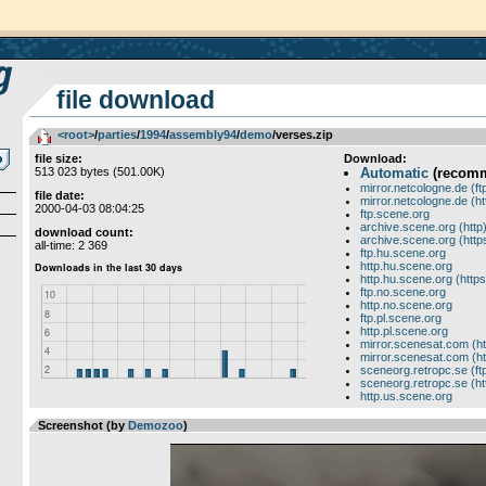
file download
<root>
­/­
parties
­/­
1994
­/­
assembly94
­/­
demo
/verses.zip
file size:
Download:
513 023 bytes (501.00K)
Automatic
(recom
mirror.netcologne.de (ft
file date:
mirror.netcologne.de (ht
2000-04-03 08:04:25
ftp.scene.org
archive.scene.org (http
download count:
archive.scene.org (http
all-time: 2 369
ftp.hu.scene.org
http.hu.scene.org
http.hu.scene.org (https
ftp.no.scene.org
http.no.scene.org
ftp.pl.scene.org
http.pl.scene.org
mirror.scenesat.com (ht
mirror.scenesat.com (ht
sceneorg.retropc.se (ft
sceneorg.retropc.se (ht
http.us.scene.org
Screenshot (by
Demozoo
)