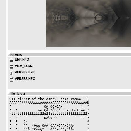
Preview
EMF.NFO
FILE_ID.DIZ
VERSES.EXE
VERSES.NFO
file_id.diz
ÕÍÍ Winner of the Asm'94 demo compo ÍÍ¸

ÀÄÄÄÄÄÄÄÄÄÄÄÄÄÄÄÄÄÄÄÄÄÄÄÄÄÄÄÄÄÄÄÄÄÄÄÄÄÙ

³                ÖÄ·ÖÒ·ÖÄ·         ³  ³

³  ³          an ÇÄ ºÓºÇÄ  production ³

³ÄÄ³ÄÄÄÄÄÄÄÄÄÄÄÄÄºÄÄºÄººÄÄÄÄÄÄÄÄÄÄÄÄÄÄ³

³  ³             ÓÄ½Ó ÓÓ           ³  ³

³  ³   Ö·                             ³

³  ³   ºº  ·ÖÄÄ·ÖÄÄ·ÖÄÄ·ÖÄÄ·ÖÄÄ·      ³

³  ³   ÓºÄ ºÇÄÄ½º   ÓÄÄ·ÇÄÄ½ÓÄÄ·      ³
