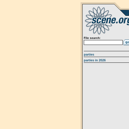
File search:
parties
parties in 2026