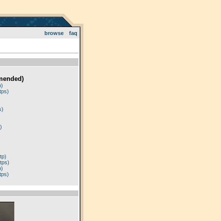
browse
faq
mended)
p)
tps)
)
s)
)
tp)
tps)
p)
tps)