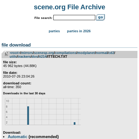
scene.org File Archive
File search:
parties
parties in 2026
file download
<root>
­/­
mirrors
­/­
scenesp.org
­/­
compilations
­/­
modplanet
­/­
normal
­/­
cd2
­/­
utils
­/­
trackers
­/­
dos
­/­
it214
/ITTECH.TXT
file size:
45 962 bytes (44.88K)
file date:
2010-07-26 23:04:26
download count:
all-time: 350
Download:
Automatic
(recommended)