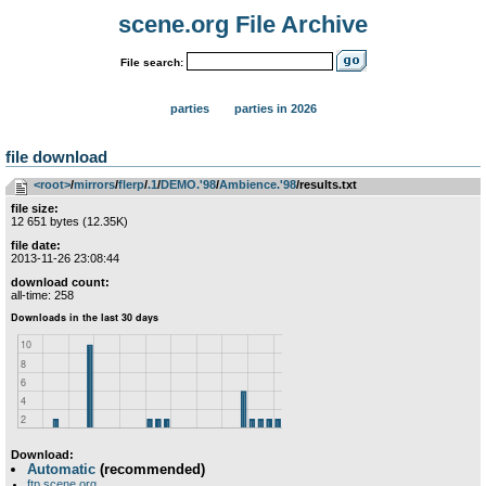
scene.org File Archive
File search:
parties
parties in 2026
file download
<root>
­/­
mirrors
­/­
flerp
­/­
.1
­/­
DEMO.'98
­/­
Ambience.'98
/results.txt
file size:
12 651 bytes (12.35K)
file date:
2013-11-26 23:08:44
download count:
all-time: 258
Download:
Automatic
(recommended)
ftp.scene.org