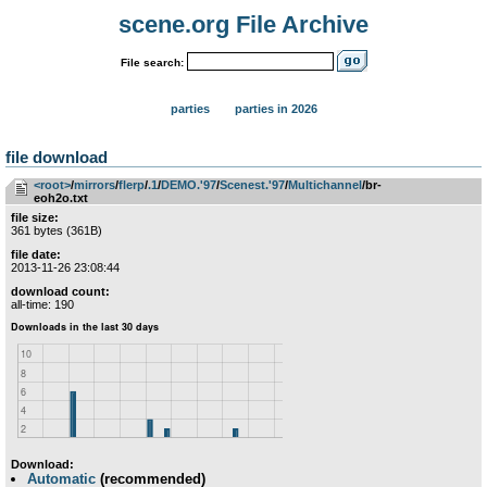
scene.org File Archive
File search:
parties
parties in 2026
file download
<root>
­/­
mirrors
­/­
flerp
­/­
.1
­/­
DEMO.'97
­/­
Scenest.'97
­/­
Multichannel
/br-
eoh2o.txt
file size:
361 bytes (361B)
file date:
2013-11-26 23:08:44
download count:
all-time: 190
Download:
Automatic
(recommended)