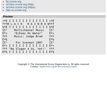
ftp.scene.org
archive.scene.org (http)
archive.scene.org (https)
http.us.scene.org
Preview
»ºÉ Í Í Í Í Í Í Í Í Í Í Í Í »ºÉ

ºººB L A C K   R A I N B O Wººº

¼ºÈ Í Í Í Í Í Í Í Í Í Í Í Í ¼ºÈ

ÌÍ¹    Multichannel Music   ÌÍ¹

Éº»    "Echoes On Water"    Éº»

ººº    Music: Judge Brad    ººº

Èº¼                         Èº¼

ÌÍ¹     For Scenest 1997    ÌÍ¹

Éº» Í Í Í Í Í Í Í Í Í Í Í Í Éº»

ººº "No Slogen 4 Us, Yet!"  ººº

Èº¼ Í Í Í Í Í Í Í Í Í Í Í Í Èº¼
Copyright © The International Scene Organization ry. All rights reserved.
Contact:
ftp@scene.org
or
@sceneorg
|
status