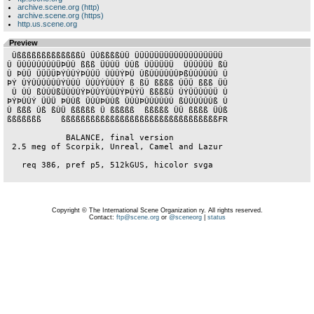
archive.scene.org (http)
archive.scene.org (https)
http.us.scene.org
Preview
 ÛßßßßßßßßßßßßßÛ ÜÛßßßßÛÜ ÜÜÜÜÜÜÜÜÜÜÜÜÜÜÜÜÜÜ

Û ÜÛÛÛÛÛÛÛÜÞÛÛ ßßß ÜÛÛÜ ÛÛß ÜÜÜÜÜÜ  ÜÜÜÜÜÜ ßÛ

Û ÞÛÜ ÜÜÜÜÞÝÛÛÝÞÛÛÜ ÛÛÛÝÞÛ ÛßÛÛÛÛÛÛÞßÛÛÛÛÛÛ Û

ÞÝ ÛÝÛÛÛÛÛÛÝÛÛÛ ÛÛÛÝÛÛÛÝ ß ßÜ ßßßß ÛÜÜ ßßß ÜÛ

 Û ÛÛ ßÛÛÛßÜÛÛÛÝÞÛÛÝÛÛÛÝÞÛÝÜ ßßßßÜ ÛÝÜÜÛÛÛÜ Û

ÞÝÞÛÛÝ ÜÜÜ ÞÛÛß ÜÛÛÞÛÛß ÜÛÛÞÛÛÛÛÛÛ ßÛÛÛÛÛÛß Û

Û ßßß Ûß ßÛÜ ßßßßß Ü ßßßßß  ßßßßß ÜÜ ßßßß ÜÛß

ßßßßßßß    ßßßßßßßßßßßßßßßßßßßßßßßßßßßßßßßßFR

            BALANCE, final version

 2.5 meg of Scorpik, Unreal, Camel and Lazur

   req 386, pref p5, 512kGUS, hicolor svga

Copyright © The International Scene Organization ry. All rights reserved.
Contact:
ftp@scene.org
or
@sceneorg
|
status