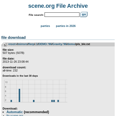
scene.org File Archive
File search:
parties
parties in 2026
file download
<root>
­/­
mirrors
­/­
flerp
­/­
.1
­/­
DEMO.'96
­/­
Gravity.'96
­/­
demo
/pls_blc.txt
file size:
507 bytes (507B)
file date:
2013-11-26 23:08:44
download count:
all-time: 232
Download:
Automatic
(recommended)
ftp.scene.org