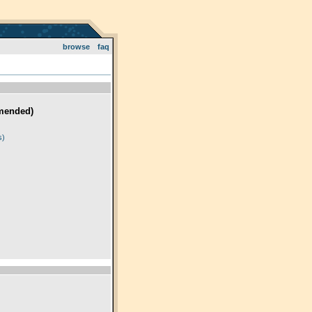
browse
faq
mended)
)
s)