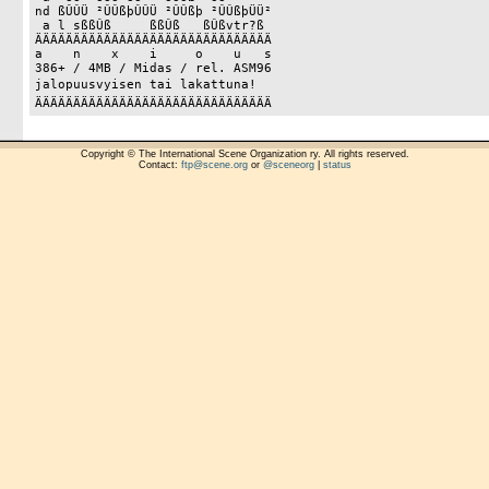
nd ßÛÛÜ ²ÛÛßþÛÛÜ ²ÛÛßþ ²ÛÛßþÜÜ²

 a l sßßÛß     ßßÛß   ßÛßvtr?ß 

ÄÄÄÄÄÄÄÄÄÄÄÄÄÄÄÄÄÄÄÄÄÄÄÄÄÄÄÄÄÄÄ

a    n    x    i     o    u   s

386+ / 4MB / Midas / rel. ASM96

jalopuusvyisen tai lakattuna!

Copyright © The International Scene Organization ry. All rights reserved.
Contact:
ftp@scene.org
or
@sceneorg
|
status