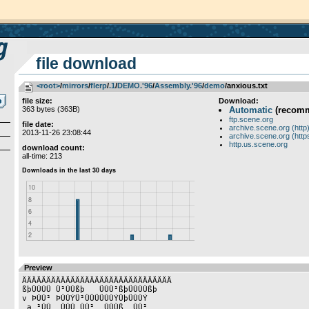
file download
<root>
­/­
mirrors
­/­
flerp
­/­
.1
­/­
DEMO.'96
­/­
Assembly.'96
­/­
demo
/anxious.txt
file size:
Download:
363 bytes (363B)
Automatic
(recom
ftp.scene.org
file date:
archive.scene.org (http
2013-11-26 23:08:44
archive.scene.org (http
http.us.scene.org
download count:
all-time: 213
Preview
ÄÄÄÄÄÄÄÄÄÄÄÄÄÄÄÄÄÄÄÄÄÄÄÄÄÄÄÄÄÄÄ

ßþÜÛÛÜ Ü²ÛÛßþ   ÜÛÛ²ßþÜÛÛÛßþ   

v ÞÛÛ² ÞÛÛÝÜ²ÜÜÜÜÛÛÝÜþÜÛÛÝ     

 a ²ÛÛ  ÛÛÛ ÛÛ²  ÛÛÛß  ÛÛ²     
