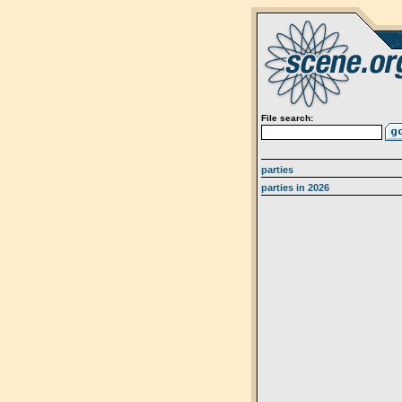
File search:
parties
parties in 2026