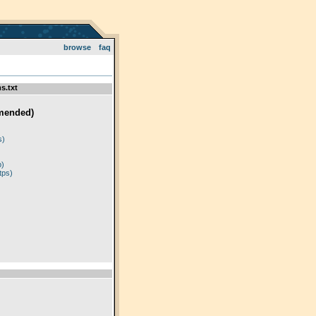
browse
faq
s.txt
mended)
)
s)
p)
tps)