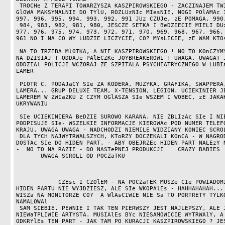
 TROCHe Z TERAPI TOWARZYSZA KASZPIROWSKIEGO - ZACZINAJEM TWISTA - ReCE NA KOLANA 
GlOWA MAKSYMALNIE DO TYlU, ROZLUzNIc MIesNIE, NOGI POlAMAc I
997, 996, 995, 994, 993, 992, 991 JUz CZUJe, zE POMAGA, 990,
 984, 983, 982, 981, 980, JESCZE SETKA I BeDZIECIE MIELI DUzE CHeCI, 979, 978, 
977, 976, 975, 974, 973, 972, 971, 970, 969, 968, 967, 966, 
961 NO I NA CO WY LUDZIE LICZYCIE, CO? MYsLICIE, zE WAM KTOs
 NA TO TRZEBA MlOTKA, A NIE KASZPIROWSKIEGO ! NO TO KOnCZYMY KURACJE OCZOPLaSOWa 
NA DZISIAJ ! ODDAJe PAlECZKe JOYBREAKEROWI ! UWAGA, UWAGA! J
ODDZIAl POLICJI WCZORAJ ZE SZPITALA PSYCHIATRYCZNEGO W LUBIa
LAMER

 PIOTR C. PODAJaCY SIe ZA KODERA, MUZYKA, GRAFIKA, SWAPPERA, ORGANIZERA, SYSOPA, 
LAMERA... GRUP DELUXE TEAM, X-TENSION, LEGION. UCIEKINIER JE
LAMEREM W ZWIaZKU Z CZYM OGlASZA SIe WSZEM I WOBEC, zE JAKAK
UKRYWANIU

 SIe UCIEKINIERA BeDZIE SUROWO KARANA. NIE ZBLIzAc SIe I NIE POSYlAc HOT STUFFU -
PODPISUJE SIe- WSZELKIE INFORMACJE KIEROWAc POD NUMER TELEFO
KRAJU. UWAGA UWAGA - NADCHODZI NIEMILE WIDZIANY KONIEC SCROL
 DLA TYCH NAJWYTRWALSZYCH, KToRZY DOCZEKALI KOnCA - W NAGRODe PODAMY SPOSoB JAK 
DOSTAc SIe DO HIDEN PART. - ABY OBEJRZEc HIDEN PART NALEzY N
-  NO TO NA RAZIE - DO NASTePNEJ PRODUKCJI    CRAZY BABIES  
       UWAGA SCROLL OD POCZaTKU                           

            CZEsc I CZOlEM - NA POCZaTEK MUSZe CIe POWIADOMIc, zE JUz Z TEGO 
HIDEN PARTU NIE WYJDZIESZ, ALE SIe WKOPAlEs - HAHHAHAHAH... 
WISZa NA MONITORZE CO?  A WlAsCIWIE NIE Sa TO PORTRETY TYLKO
NAMALOWAl

 SAM SIEBIE. PEWNIE I TAK TEN PIERWSZY JEST NAJLEPSZY, ALE JEGO AUTOR TO 
NIEWaTPLIWIE ARTYSTA. MUSIAlEs BYc NIESAMOWICIE WYTRWAlY, A 
ODKRYlEs TEN PART - JAK TAM PO KURACJI KASZPIROWSKIEGO ? JES