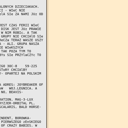
I - WIeC NIE 
lA SIe ZA NAMI JUz OD 
EST CZAS FERII WIeC 
DISK JEST JUz PRAWIE 
W NIM ROBIc. A TAK

GRUPY NIE CHCIAlO SIe 
eCZa TERAZ WASZE USZY 
 - ALI. GRUPA NASZA

E WIeKSZYCH 
TAK POZA TYM TO 
Ys SIe PRZYlaCZYc TO 
GO 30C-8    59-225 
ToRY CHCIAlBY 
- OPARTEJ NA POLSKIM 
W   WOJ.LEGNICA. A 
 NO, BEAVIS-
YZJER-ORBITAL PL, 
SCALARIS, BALD HORSE-
PIERWSZEGO zEnSKIEGO 
OF CRAZY BABIES. W 