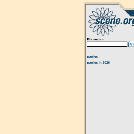
File search:
parties
parties in 2026