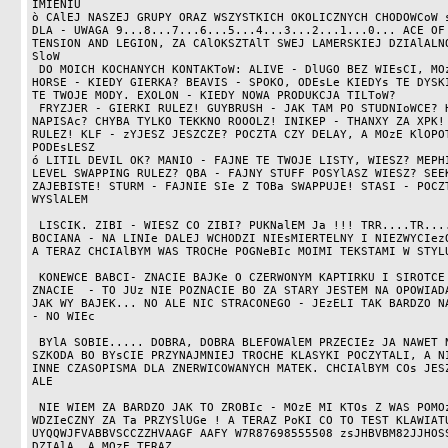
IMIENIU

ò CAlEJ NASZEJ GRUPY ORAZ WSZYSTKICH OKOLICZNYCH CHODOWCoW s
DLA - UWAGA 9...8...7...6...5...4...3...2...1...0... ACE OF
TENSION AND LEGION, ZA CAlOKSZTAlT SWEJ LAMERSKIEJ DZIAlALNO
SloW

 DO MOICH KOCHANYCH KONTAKToW: ALIVE - DlUGO BEZ WIEsCI, MOzE BYs ODPISAl. BALD 
HORSE - KIEDY GIERKA? BEAVIS - SPOKO, ODEsLe KIEDYs TE DYSKI
TE TWOJE MODY. EXOLON - KIEDY NOWA PRODUKCJA TILToW?

 FRYZJER - GIERKI RULEZ! GUYBRUSH - JAK TAM PO STUDNIoWCE? HOTJOY - CO MOGe 
NAPISAc? CHYBA TYLKO TEKKNO ROOOLZ! INIKEP - THANXY ZA XPK! 
RULEZ! KLF - zYJESZ JESZCZE? POCZTA CZY DELAY, A MOzE KlOPOT
PODEsLESZ

ó LITIL DEVIL OK? MANIO - FAJNE TE TWOJE LISTY, WIESZ? MEPHI
LEVEL SWAPPING RULEZ? QBA - FAJNY STUFF POSYlASZ WIESZ? SEEK
ZAJEBISTE! STURM - FAJNIE SIe Z TOBa SWAPPUJE! STASI - POCZT
WYSlALEM

 LISCIK. ZIBI - WIESZ CO ZIBI? PUKNalEM Ja !!! TRR....TR....TRR..... UWAGA ZMIANA 
BOCIANA - NA LINIe DALEJ WCHODZI NIEsMIERTELNY I NIEZWYCIezO
A TERAZ CHCIAlBYM WAS TROCHe POGNeBIc MOIMI TEKSTAMI W STYLU
 KONEWCE BABCI- ZNACIE BAJKe O CZERWONYM KAPTIRKU I SIROTCE MIRYSI, JAK NIE 
ZNACIE  - TO JUz NIE POZNACIE BO ZA STARY JESTEM NA OPOWIADA
JAK WY BAJEK... NO ALE NIC STRACONEGO - JEzELI TAK BARDZO NA
- NO WIEc

 BYlA SOBIE..... DOBRA, DOBRA BLEFOWAlEM PRZECIEz JA NAWET NIE ZNAM TEJ BAJKI, A 
SZKODA BO BYsCIE PRZYNAJMNIEJ TROCHE KLASYKI POCZYTALI, A NI
INNE CZASOPISMA DLA ZNERWICOWANYCH MATEK. CHCIAlBYM COs JESZ
ALE

 NIE WIEM ZA BARDZO JAK TO ZROBIc - MOzE MI KTOs Z WAS POMOzE? BARDZO BYM BYl 
WDZIeCZNY ZA Ta PRZYSlUGe ! A TERAZ PoKI CO TO TEST KLAWIATU
UYQQWJFVABBVSCCZZHVAAGF AAFY W7R87698555508 zsJHBVBM82JJHOSS
DZIAlA. A MOzE TERAZ
