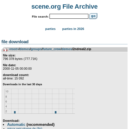
scene.org File Archive
File search:
parties
parties in 2026
file download
<root>
­/­
demos
­/­
groups
­/­
future_crew
­/­
demos
/2ndreal2.zip
file size:
796 378 bytes (777.71K)
file date:
2000-11-05 00:00:00
download count:
all-time: 15 092
Download:
Automatic
(recommended)
mirror.netcologne.de (ftp)