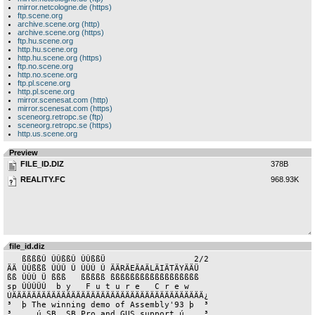
mirror.netcologne.de (https)
ftp.scene.org
archive.scene.org (http)
archive.scene.org (https)
ftp.hu.scene.org
http.hu.scene.org
http.hu.scene.org (https)
ftp.no.scene.org
http.no.scene.org
ftp.pl.scene.org
http.pl.scene.org
mirror.scenesat.com (http)
mirror.scenesat.com (https)
sceneorg.retropc.se (ftp)
sceneorg.retropc.se (https)
http.us.scene.org
Preview
FILE_ID.DIZ
378B
REALITY.FC
968.93K
file_id.diz
   ßßßßÛ ÛÛßßÛ ÛÛßßÜ                  2/2

ÄÄ ÛÛßßß ÛÛÛ Û ÛÛÛ Û ÄÄRÄEÄAÄLÄIÄTÄYÄÄÜ

ßß ÛÛÛ Ü ßßß   ßßßßß ßßßßßßßßßßßßßßßßßß

sp ÛÛÛÜÛ  b y   F u t u r e   C r e w

ÚÄÄÄÄÄÄÄÄÄÄÄÄÄÄÄÄÄÄÄÄÄÄÄÄÄÄÄÄÄÄÄÄÄÄÄÄÄÄÄ¿

³  þ The winning demo of Assembly'93 þ  ³

³     ú SB, SB Pro and GUS support ú    ³
