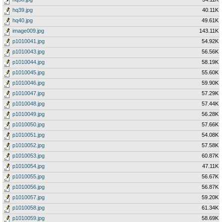
hq39.jpg
40.11K
hq40.jpg
49.61K
image009.jpg
143.11K
p1010041.jpg
54.92K
p1010043.jpg
56.56K
p1010044.jpg
58.19K
p1010045.jpg
55.60K
p1010046.jpg
59.90K
p1010047.jpg
57.29K
p1010048.jpg
57.44K
p1010049.jpg
56.28K
p1010050.jpg
57.66K
p1010051.jpg
54.08K
p1010052.jpg
57.58K
p1010053.jpg
60.87K
p1010054.jpg
47.11K
p1010055.jpg
56.67K
p1010056.jpg
56.87K
p1010057.jpg
59.20K
p1010058.jpg
61.34K
p1010059.jpg
58.69K