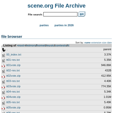
scene.org File Archive
File search:
parties
parties in 2026
file browser
Sort by:
name
extension
size
date
Listing of
<root>
­/­
mirrors
­/­
hornet
­/­
music
­/­
contests
­/­
tt
..
parent
00_index.txt
3.37K
tt01-res.txt
5.35K
tt01vote.zip
946.86K
tt02-res.txt
432B
tt02vote.zip
412.95K
tt03-res.txt
4.40K
tt03vote.zip
774.35K
tt04-res.txt
5.34K
tt04vote.zip
1.01M
tt05-res.txt
5.49K
tt05vote.zip
0.95M
tt06-res.txt
5.79K